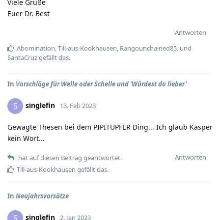
Viele Grüße
Euer Dr. Best
Antworten
Abomination
,
Till-aus-Kookhausen
,
Rangounchained85
, und
SantaCruz
gefällt das.
In
Vorschläge für Welle oder Schelle und 'Würdest du lieber'
singlefin
S
13. Feb 2023
Gewagte Thesen bei dem PIPITUPFER Ding... Ich glaub Kasper
kein Wort...
Antworten
hat auf diesen Beitrag geantwortet.
Till-aus-Kookhausen
gefällt das.
In
Neujahrsvorsätze
singlefin
S
2. Jan 2023