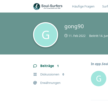
Häufige Fragen
Surf
gong90
G
11. Feb 2022
Beitritt
14. Ju
In
app.Soul
Beiträge
1
Diskussionen
0
G
Erwähnungen