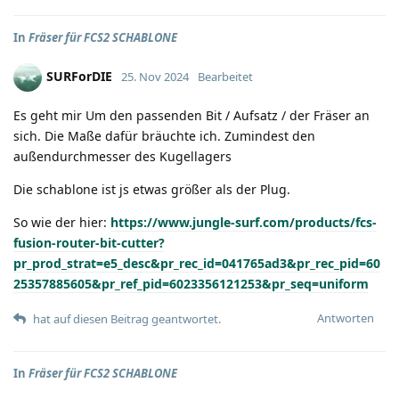
In
Fräser für FCS2 SCHABLONE
SURForDIE
25. Nov 2024
Bearbeitet
Es geht mir Um den passenden Bit / Aufsatz / der Fräser an
sich. Die Maße dafür bräuchte ich. Zumindest den
außendurchmesser des Kugellagers
Die schablone ist js etwas größer als der Plug.
So wie der hier:
https://www.jungle-surf.com/products/fcs-
fusion-router-bit-cutter?
pr_prod_strat=e5_desc&pr_rec_id=041765ad3&pr_rec_pid=60
25357885605&pr_ref_pid=6023356121253&pr_seq=uniform
Antworten
hat auf diesen Beitrag geantwortet.
In
Fräser für FCS2 SCHABLONE