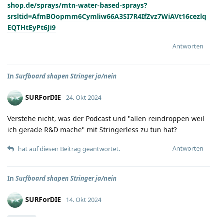
shop.de/sprays/mtn-water-based-sprays?
srsltid=AfmBOopmm6Cymliw66A3SI7R4IfZvz7WiAVt16cezlq
EQTHtEyPt6Ji9
Antworten
In
Surfboard shapen Stringer ja/nein
SURForDIE
24. Okt 2024
Verstehe nicht, was der Podcast und "allen reindroppen weil
ich gerade R&D mache" mit Stringerless zu tun hat?
Antworten
hat auf diesen Beitrag geantwortet.
In
Surfboard shapen Stringer ja/nein
SURForDIE
14. Okt 2024