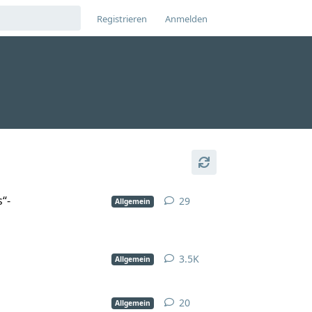
Registrieren
Anmelden
“-
29
Allgemein
3.5K
Allgemein
20
Allgemein