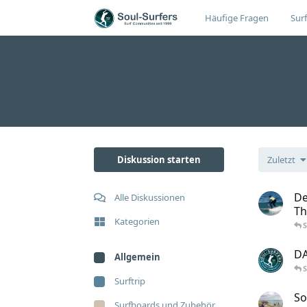
Häufige Fragen
Surf
Diskussion starten
Zuletzt
De
Alle Diskussionen
Th
Kategorien
DA
Allgemein
Surftrip
So
Surfboards und Zubehör