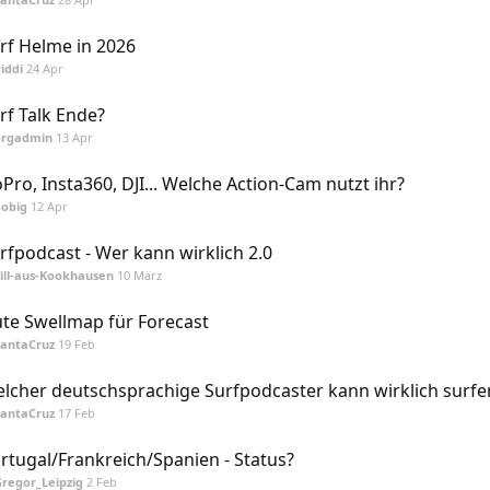
rf Helme in 2026
iddi
24 Apr
rf Talk Ende?
orgadmin
13 Apr
Pro, Insta360, DJI... Welche Action-Cam nutzt ihr?
gobig
12 Apr
rfpodcast - Wer kann wirklich 2.0
ill-aus-Kookhausen
10 März
te Swellmap für Forecast
SantaCruz
19 Feb
lcher deutschsprachige Surfpodcaster kann wirklich surfe
SantaCruz
17 Feb
rtugal/Frankreich/Spanien - Status?
regor_Leipzig
2 Feb