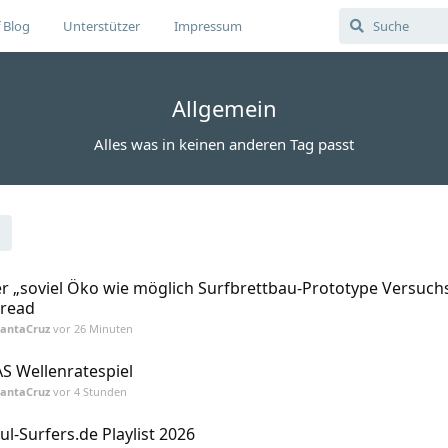
 Blog
Unterstützer
Impressum
Allgemein
Alles was in keinen anderen Tag passt
r „soviel Öko wie möglich Surfbrettbau-Prototype Versuchs
read
SantaCruz
vor 26 Minuten
S Wellenratespiel
SantaCruz
vor 4 Stunden
ul-Surfers.de Playlist 2026