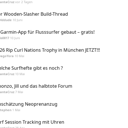
SantaCruz
vor 2 Tagen
r Wooden-Slasher Build-Thread
Olddude
10 Juni
 Garmin-App für Flusssurfer gebaut – gratis!
is0817
10 Juni
26 Rip Curl Nations Trophy in München JETZT!!!
DagoYora
10 Mai
lche Surfhefte gibt es noch ?
SantaCruz
10 Mai
honzo, Jill und das halbtote Forum
SantaCruz
7 Mai
nschätzung Neoprenanzug
Stephen
1 Mai
rf Session Tracking mit Uhren
SantaCruz
28 Apr