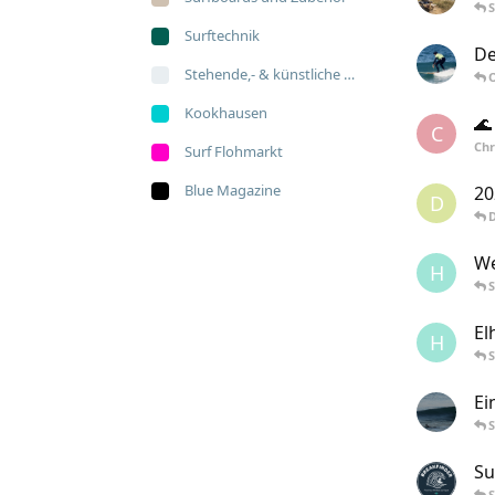
Surftechnik
De
Stehende,- & künstliche Wellen
Kookhausen
🌊
C
Chr
Surf Flohmarkt
Blue Magazine
20
D
We
H
El
H
Ei
Su