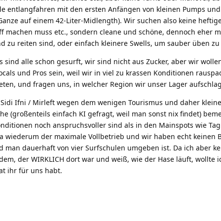
lle entlangfahren mit den ersten Anfängen von kleinen Pumps und
Ganze auf einem 42-Liter-Midlength). Wir suchen also keine heftige
ff machen muss etc., sondern cleane und schöne, dennoch eher m
nd zu reiten sind, oder einfach kleinere Swells, um sauber üben zu
ind alle schon gesurft, wir sind nicht aus Zucker, aber wir wollen
cals und Pros sein, weil wir in viel zu krassen Konditionen rauspa
ieten, und fragen uns, in welcher Region wir unser Lager aufschlag
ke Sidi Ifni / Mirleft wegen dem wenigen Tourismus und daher klein
he (großenteils einfach KI gefragt, weil man sonst nix findet) beme
nditionen noch anspruchsvoller sind als in den Mainspots wie Tag
ja wiederum der maximale Vollbetrieb und wir haben echt keinen B
nd man dauerhaft von vier Surfschulen umgeben ist. Da ich aber ke
em, der WIRKLICH dort war und weiß, wie der Hase läuft, wollte i
t ihr für uns habt.