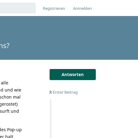
Registrieren
Anmelden
ns?
Antworten
alle
ind und wie
Erster Beitrag
 schon mal
gerostet)
esurft und
ides Pop-up
er halt