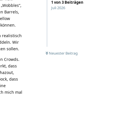
1
von
3
Beiträgen
 „Wobbles“,
Juli 2026
n Barrels,
ellow
 können.
 realistisch
ddeln. Wir
en sollen.
UNGELESEN
Neuester Beitrag
en Crowds.
rkt, dass
hazout,
ock, dass
ine
ch mich mal
Antworten