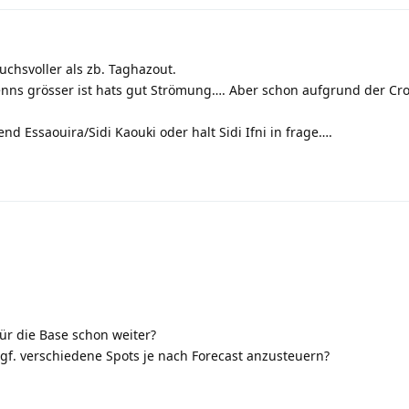
ruchsvoller als zb. Taghazout.
wenns grösser ist hats gut Strömung…. Aber schon aufgrund der C
d Essaouira/Sidi Kaouki oder halt Sidi Ifni in frage….
ür die Base schon weiter?
ggf. verschiedene Spots je nach Forecast anzusteuern?