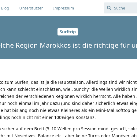
 Blog
Unterstützer
Impressum
Surftrip
lche Region Marokkos ist die richtige für u
zum Surfen, das ist ja die Hauptsaison. Allerdings sind wir nicht 
ich kann schlecht einschätzen, wie „punchy“ die Wellen wirklich s
n welchen der verschiedenen Regionen wirklich herrscht. Alle haben
nur noch einmal im Jahr dazu (und sind daher sicherlich etwas ein
e hat bislang noch nie etwas Kleineres als ein Mini-Mal Softtop g
dings noch nicht mit einer 100%igen Konstanz.
 sicher auf dem Brett (5–10 Wellen pro Session mind. gesurft, sol
r mit Nosedives, Balance etc., aber keine Turns oder Manöver, ab