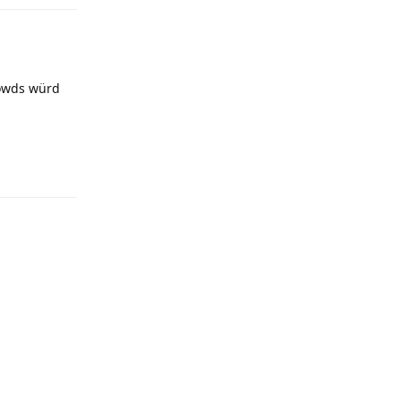
rowds würd
Antworten
Antworten