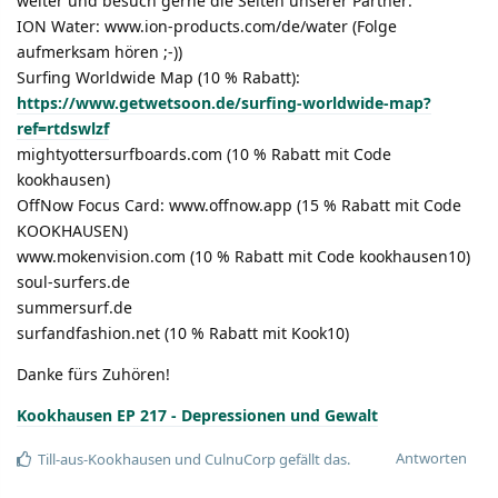
weiter und besuch gerne die Seiten unserer Partner:
ION Water: www.ion-products.com/de/water (Folge
aufmerksam hören ;-))
Surfing Worldwide Map (10 % Rabatt):
https://www.getwetsoon.de/surfing-worldwide-map?
ref=rtdswlzf
mightyottersurfboards.com (10 % Rabatt mit Code
kookhausen)
OffNow Focus Card: www.offnow.app (15 % Rabatt mit Code
KOOKHAUSEN)
www.mokenvision.com (10 % Rabatt mit Code kookhausen10)
soul-surfers.de
summersurf.de
surfandfashion.net (10 % Rabatt mit Kook10)
Danke fürs Zuhören!
Kookhausen EP 217 - Depressionen und Gewalt
Antworten
Till-aus-Kookhausen
und
CulnuCorp
gefällt das.