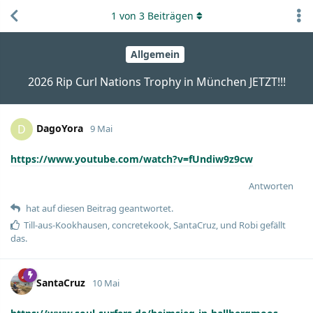
1
von
3
Beiträgen
Allgemein
2026 Rip Curl Nations Trophy in München JETZT!!!
DagoYora
D
9 Mai
https://www.youtube.com/watch?v=fUndiw9z9cw
Antworten
hat auf diesen Beitrag geantwortet.
Till-aus-Kookhausen
,
concretekook
,
SantaCruz
, und
Robi
gefällt
das.
SantaCruz
10 Mai