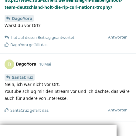
https://www.soul-surfers.de/heimsieg-in-hallbergmoos-
team-deutschland-holt-die-rip-curl-nations-trophy/
DagoYora
Warst du vor Ort?
Antworten
hat auf diesen Beitrag geantwortet.
DagoYora
gefällt das.
DagoYora
D
10 Mai
SantaCruz
Nein, ich war nicht vor Ort.
Youtube schlug mir den Stream vor und ich dachte, das wäre
auch für andere von Interesse.
Antworten
SantaCruz
gefällt das.