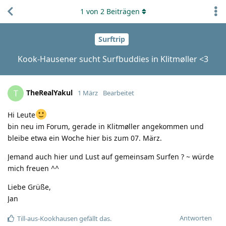
1
von
2
Beiträgen
Surftrip
Kook-Hausener sucht Surfbuddies in Klitmøller <3
TheRealYakul
T
1 März
Bearbeitet
Hi Leute
bin neu im Forum, gerade in Klitmøller angekommen und
bleibe etwa ein Woche hier bis zum 07. März.
Jemand auch hier und Lust auf gemeinsam Surfen ? ~ würde
mich freuen ^^
Liebe Grüße,
Jan
Antworten
Till-aus-Kookhausen
gefällt das.