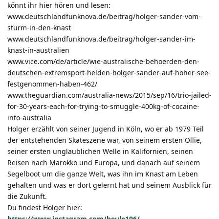
könnt ihr hier hören und lesen:
www.deutschlandfunknova.de/beitrag/holger-sander-vom-
sturm-in-den-knast
www.deutschlandfunknova.de/beitrag/holger-sander-im-
knast-in-australien
www.vice.com/de/article/wie-australische-behoerden-den-
deutschen-extremsport-helden-holger-sander-auf-hoher-see-
festgenommen-haben-462/
www.theguardian.com/australia-news/2015/sep/16/trio-jailed-
for-30-years-each-for-trying-to-smuggle-400kg-of-cocaine-
into-australia
Holger erzählt von seiner Jugend in Köln, wo er ab 1979 Teil
der entstehenden Skateszene war, von seinem ersten Ollie,
seiner ersten unglaublichen Welle in Kalifornien, seinen
Reisen nach Marokko und Europa, und danach auf seinem
Segelboot um die ganze Welt, was ihn im Knast am Leben
gehalten und was er dort gelernt hat und seinem Ausblick für
die Zukunft.
Du findest Holger hier:
https://www.instagram.com/beule196/