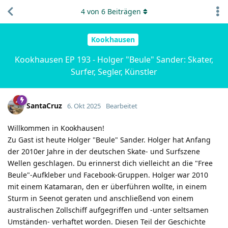
4
von
6
Beiträgen
Kookhausen
Kookhausen EP 193 - Holger "Beule" Sander: Skater,
Surfer, Segler, Künstler
SantaCruz
6. Okt 2025
Bearbeitet
Willkommen in Kookhausen!
Zu Gast ist heute Holger "Beule" Sander. Holger hat Anfang
der 2010er Jahre in der deutschen Skate- und Surfszene
Wellen geschlagen. Du erinnerst dich vielleicht an die "Free
Beule"-Aufkleber und Facebook-Gruppen. Holger war 2010
mit einem Katamaran, den er überführen wollte, in einem
Sturm in Seenot geraten und anschließend von einem
australischen Zollschiff aufgegriffen und -unter seltsamen
Umständen- verhaftet worden. Diesen Teil der Geschichte