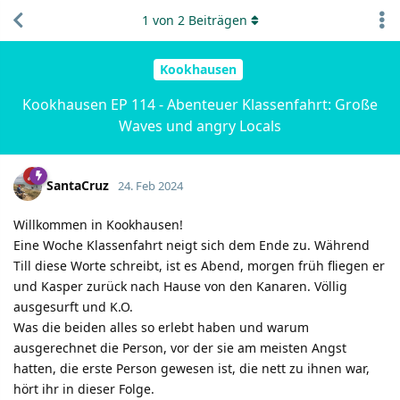
1
von
2
Beiträgen
Kookhausen
Kookhausen EP 114 - Abenteuer Klassenfahrt: Große
Waves und angry Locals
SantaCruz
24. Feb 2024
Willkommen in Kookhausen!
Eine Woche Klassenfahrt neigt sich dem Ende zu. Während
Till diese Worte schreibt, ist es Abend, morgen früh fliegen er
und Kasper zurück nach Hause von den Kanaren. Völlig
ausgesurft und K.O.
Was die beiden alles so erlebt haben und warum
ausgerechnet die Person, vor der sie am meisten Angst
hatten, die erste Person gewesen ist, die nett zu ihnen war,
hört ihr in dieser Folge.