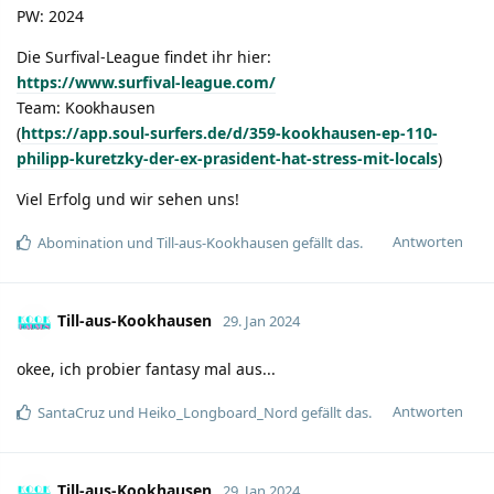
PW: 2024
Die Surfival-League findet ihr hier:
https://www.surfival-league.com/
Team: Kookhausen
(
https://app.soul-surfers.de/d/359-kookhausen-ep-110-
philipp-kuretzky-der-ex-prasident-hat-stress-mit-locals
)
Viel Erfolg und wir sehen uns!
Antworten
Abomination
und
Till-aus-Kookhausen
gefällt das.
Till-aus-Kookhausen
29. Jan 2024
okee, ich probier fantasy mal aus...
Antworten
SantaCruz
und
Heiko_Longboard_Nord
gefällt das.
Till-aus-Kookhausen
29. Jan 2024