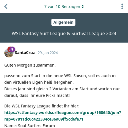
7
von
10
Beiträgen
Allgemein
WSL Fantasy Surf League & Surfival-League 2024
SantaCruz
29. Jan 2024
Guten Morgen zusammen,
passend zum Start in die neue WSL Saison, soll es auch in
den virtuellen Ligen heiß hergehen.
Dieses Jahr sind gleich 2 Varianten am Start und warten nur
darauf, dass ihr eure Picks macht!
Die WSL Fantasy League findet ihr hier:
https://ctfantasy.worldsurfleague.com/group/168640/join?
mp=07811dc6c422334ce36a09ff5cd6fe71
Name: Soul Surfers Forum