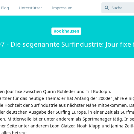
 Blog
Unterstützer
Impressum
Kookhausen
- Die sogenannte Surfindustrie: Jour fixe 
 Jour fixe zwischen Quirin Rohleder und Till Rudolph.
artner für das heutige Thema: er hat Anfang der 2000er Jahre einig
die Hochzeit der Surfindustrie aus nächster Nähe mitbekommen. D
der deutschen Ausgabe der Surfing Europe, in einer Zeit als Surf
en. Mittlerweile ist er unter anderem als Sportmanager tätig. In 
cher Seite unter anderem Leon Glatzer, Noah Klapp und Janina Zeitle
alles betreut.