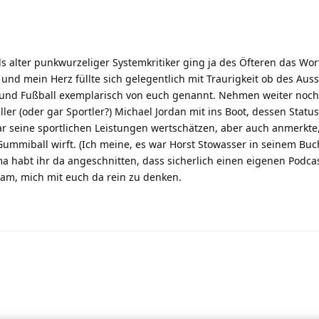
ls alter punkwurzeliger Systemkritiker ging ja des Öfteren das Wor
und mein Herz füllte sich gelegentlich mit Traurigkeit ob des Aus
n und Fußball exemplarisch von euch genannt. Nehmen weiter noch
ler (oder gar Sportler?) Michael Jordan mit ins Boot, dessen Stat
war seine sportlichen Leistungen wertschätzen, aber auch anmerkte
Gummiball wirft. (Ich meine, es war Horst Stowasser in seinem Buc
ma habt ihr da angeschnitten, dass sicherlich einen eigenen Podca
am, mich mit euch da rein zu denken.