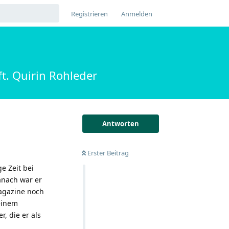
Registrieren
Anmelden
ft. Quirin Rohleder
Antworten
Erster Beitrag
e Zeit bei
anach war er
magazine noch
seinem
r, die er als