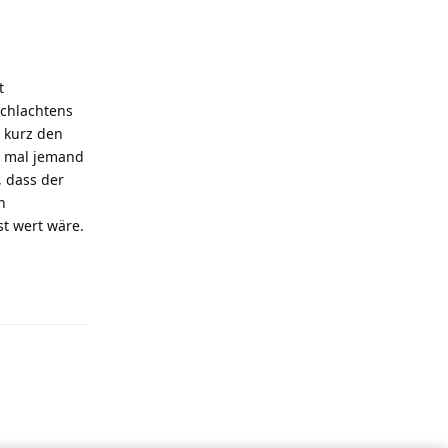
t
schlachtens
 kurz den
us mal jemand
, dass der
h
st wert wäre.
Antworten