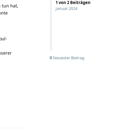
1
von
2
Beiträgen
 tun hat,
Januar 2024
nnte
oul-
nserer
UNGELESEN
Neuester Beitrag
Antworten