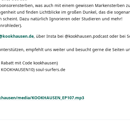
Sponsorensterben, was auch mit einem gewissen Markensterben zu
ngenheit und finden Lichtblicke im großen Dunkel, das die sogena
n scheint. Dazu natürlich Ignorieren oder Studieren und mehr!
inrohleder).
ll@kookhausen.de
, über Insta bei @kookhausen.podcast oder bei S
terstützen, empfehlt uns weiter und besucht gerne die Seiten u
 Rabatt mit Code kookhausen)
e KOOKHAUSEN10) soul-surfers.de
kookhausen/media/KOOKHAUSEN_EP107.mp3