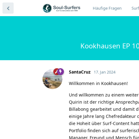
Häufige Fragen
Surf
Kookhausen EP 107 
SantaCruz
17. Jan 2024
Willkommen in Kookhausen!
Und willkommen zu einem weiteren
Quirin ist der richtige Ansprechp
Billabong gearbeitet und damit 
einige Jahre lang Chefredakteur 
die Hoheit über Surf-Content hatt
Portfolio finden sich auf surferis
Manager, Freund und Mensch für 