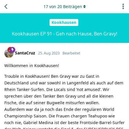
17
von
20
Beiträgen
Kookhausen
Kookhausen EP 91 - Geh nach Hause, Ben Gravy!
SantaCruz
25. Aug 2023
Bearbeitet
Willkommen in Kookhausen!
Trouble in Kookhausen! Ben Gravy war zu Gast in
Deutschland und war sowohl in Langenfeld als auch auf dem
Rhein Tanker-Surfen. Die Locals sind ’not amused‘. Wir
sprechen über den Tanker Ben Gravy und all die kleinen
Fische, die auf seiner Bugwelle mitsurfen wollen.
Außerdem war da ja noch das Ende der regulären World
Championship Saison. Die Frauen chargen Teahupoo wie
noch nie, Gabriel Medina ist der beste Frontside-Barrel-Surfer