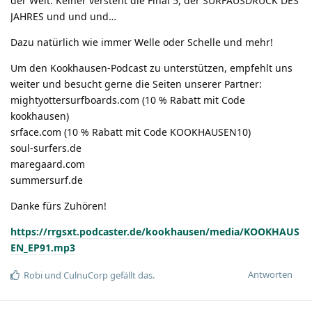
der Welt. Keiner versteht die Final 5, der SURFAUSDRUCK DES
JAHRES und und und…
Dazu natürlich wie immer Welle oder Schelle und mehr!
Um den Kookhausen-Podcast zu unterstützen, empfehlt uns
weiter und besucht gerne die Seiten unserer Partner:
mightyottersurfboards.com (10 % Rabatt mit Code
kookhausen)
srface.com (10 % Rabatt mit Code KOOKHAUSEN10)
soul-surfers.de
maregaard.com
summersurf.de
Danke fürs Zuhören!
https://rrgsxt.podcaster.de/kookhausen/media/KOOKHAUS
EN_EP91.mp3
Antworten
Robi
und
CulnuCorp
gefällt das.