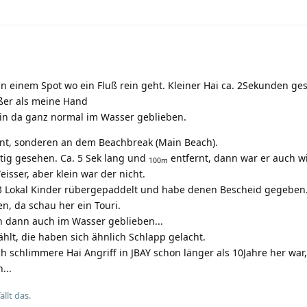
an einem Spot wo ein Fluß rein geht. Kleiner Hai ca. 2Sekunden ge
ößer als meine Hand
Bin da ganz normal im Wasser geblieben.
oint, sonderen an dem Beachbreak (Main Beach).
tig gesehen. Ca. 5 Sek lang und
entfernt, dann war er auch wi
100m
isser, aber klein war der nicht.
 2-3 Lokal Kinder rübergepaddelt und habe denen Bescheid gegeben
n, da schau her ein Touri.
h dann auch im Wasser geblieben...
hlt, die haben sich ähnlich Schlapp gelacht.
ich schlimmere Hai Angriff in JBAY schon länger als 10Jahre her war,
...
ällt das.