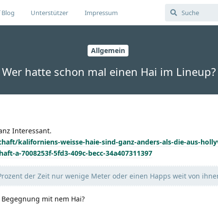
 Blog
Unterstützer
Impressum
Allgemein
Wer hatte schon mal einen Hai im Lineup?
anz Interessant.
haft/kaliforniens-weisse-haie-sind-ganz-anders-als-die-aus-holl
aft-a-7008253f-5fd3-409c-becc-34a407311397
rozent der Zeit nur wenige Meter oder einen Happs weit von ihnen
e Begegnung mit nem Hai?