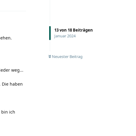
13
von
18
Beiträgen
Januar 2024
sehen.
UNGELESEN
Neuester Beitrag
eder weg...
. Die haben
 bin ich
Antworten