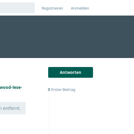
Registrieren
Anmelden
Antworten
ywood-lese-
Erster Beitrag
 entfernt.
Antworten