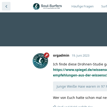
Häufige Fragen
Surf
orgadmin
19. Juni 2023
Ich finde diese Drohnen-Studie g
https://www.spiegel.de/wissensc
empfehlungen-aus-der-wissensch
Junge Weiße Haie waren in 97 P
Wer von Euch hatte schon mal n
Stef
und
Piddi
gefällt das.