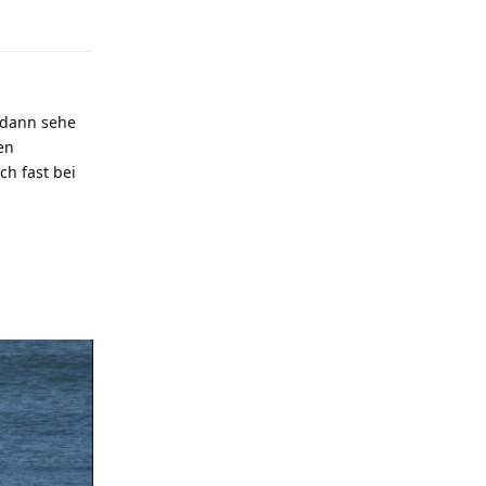
Antworten
 dann sehe
en
h fast bei