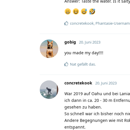
Answer: Taste the water. Is it salt
concretekook
,
Phantasie-Usernam
gobig
20. Juni 2023
you made my day!!!!
Nat
gefällt das.
concretekook
20. Juni 2023
War 2019 auf Oahu und bei Laniake
ich dann in ca. 20 - 30 m Entfer
gesehen zu haben.
So schnell war ich bisher noch 
Andere Begegnungen wie mit Robb
entspannt.