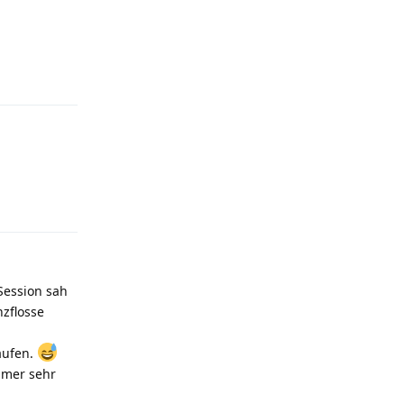
Antworten
Antworten
 Session sah
zflosse
aufen.
mmer sehr