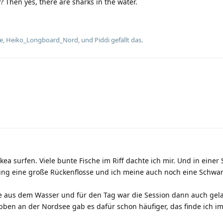
y? Then yes, there are sharks in the water.
e
,
Heiko_Longboard_Nord
, und
Piddi
gefällt das.
a surfen. Viele bunte Fische im Riff dachte ich mir. Und in einer
nung eine große Rückenflosse und ich meine auch noch eine Schwan
nie aus dem Wasser und für den Tag war die Session dann auch gel
en an der Nordsee gab es dafür schon häufiger, das finde ich i