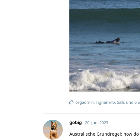
orgadmin
,
Tignanello
,
Salli
, und
6
w
gobig
20. Juni 2023
Australische Grundregel: how do 