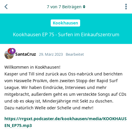
7
von
7
Beiträgen
Kookhausen
Kookhausen EP 75 - Surfen im Einkaufszentrum
SantaCruz
29. März 2023
Bearbeitet
Willkommen in Kookhausen!
Kasper und Till sind zurück aus Oss-nabrück und berichten
vom Haswelle Pro/Am, dem zweiten Stopp der Rapid Surf
League. Wir haben Eindrücke, Interviews und mehr
mitgebracht, außerdem geht es um versteckte Songs auf CDs
und ob es okay ist, Minderjährige mit Sekt zu duschen.
Dazu natürlich Welle oder Schelle und mehr!
https://rrgsxt.podcaster.de/kookhausen/media/KOOKHAUS
EN_EP75.mp3