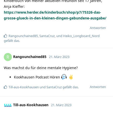
Kinderbuch von meiner aktuellen Freundin seit 17 Jahren,
Anja Kieffer:
https://www.herder.de/kinderbuch/shop/p7/75326-das-
grosse-glueck-in-den-kleinen-dingen-gebundene-ausgabe/
Antworten
Rangounchained85
,
SantaCruz
, und
Heiko_Longboard_Nord
gefällt das.
Rangounchained85
R
21. März 2023
Was machst du für deine mentale Hygiene?
Kookhausen Podcast Hören
Antworten
Till-aus-Kookhausen
und
SantaCruz
gefällt das.
Till-aus-Kookhausen
21. März 2023