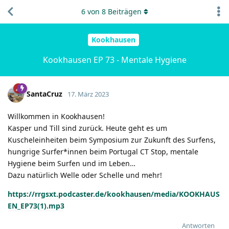
6
von
8
Beiträgen
Kookhausen
Kookhausen EP 73 - Mentale Hygiene
SantaCruz
17. März 2023
Willkommen in Kookhausen!
Kasper und Till sind zurück. Heute geht es um
Kuscheleinheiten beim Symposium zur Zukunft des Surfens,
hungrige Surfer*innen beim Portugal CT Stop, mentale
Hygiene beim Surfen und im Leben…
Dazu natürlich Welle oder Schelle und mehr!
https://rrgsxt.podcaster.de/kookhausen/media/KOOKHAUS
EN_EP73(1).mp3
Antworten