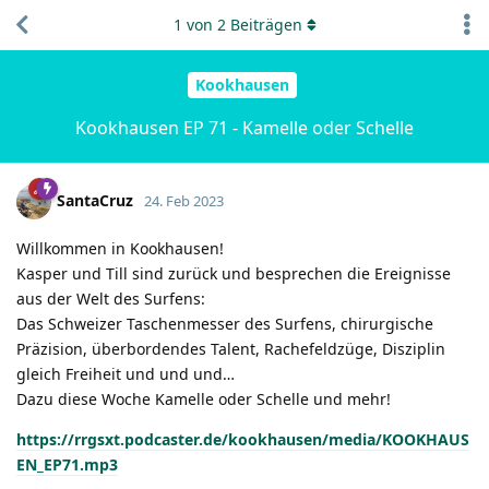
1
von
2
Beiträgen
Kookhausen
Kookhausen EP 71 - Kamelle oder Schelle
SantaCruz
24. Feb 2023
Willkommen in Kookhausen!
Kasper und Till sind zurück und besprechen die Ereignisse
aus der Welt des Surfens:
Das Schweizer Taschenmesser des Surfens, chirurgische
Präzision, überbordendes Talent, Rachefeldzüge, Disziplin
gleich Freiheit und und und…
Dazu diese Woche Kamelle oder Schelle und mehr!
https://rrgsxt.podcaster.de/kookhausen/media/KOOKHAUS
EN_EP71.mp3