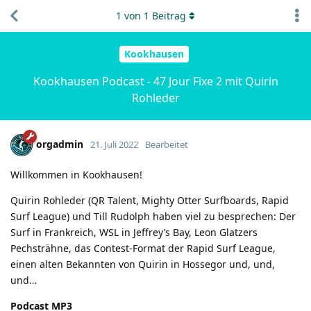
1
von
1
Beitrag
Kookhausen
Kookhausen Podcast - 47 Jour Fixe 2 mit Quirin
Rohleder
orgadmin
21. Juli 2022
Bearbeitet
Willkommen in Kookhausen!
Quirin Rohleder (QR Talent, Mighty Otter Surfboards, Rapid
Surf League) und Till Rudolph haben viel zu besprechen: Der
Surf in Frankreich, WSL in Jeffrey’s Bay, Leon Glatzers
Pechsträhne, das Contest-Format der Rapid Surf League,
einen alten Bekannten von Quirin in Hossegor und, und,
und…
Podcast MP3