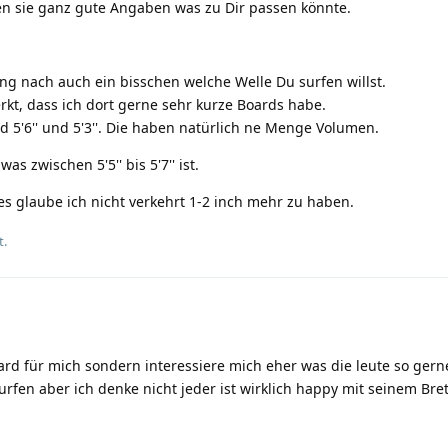
en sie ganz gute Angaben was zu Dir passen könnte.
g nach auch ein bisschen welche Welle Du surfen willst.
kt, dass ich dort gerne sehr kurze Boards habe.
d 5'6'' und 5'3''. Die haben natürlich ne Menge Volumen.
s zwischen 5'5'' bis 5'7'' ist.
 es glaube ich nicht verkehrt 1-2 inch mehr zu haben.
t.
rd für mich sondern interessiere mich eher was die leute so gerne
urfen aber ich denke nicht jeder ist wirklich happy mit seinem Bret