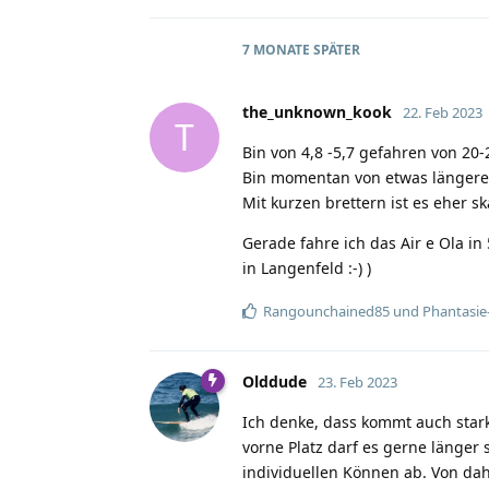
7 MONATE
SPÄTER
the_unknown_kook
22. Feb 2023
T
Bin von 4,8 -5,7 gefahren von 20-
Bin momentan von etwas längeren
Mit kurzen brettern ist es eher sk
Gerade fahre ich das Air e Ola in
in Langenfeld :-) )
Rangounchained85
und
Phantasi
Olddude
23. Feb 2023
Ich denke, dass kommt auch stark
vorne Platz darf es gerne länge
individuellen Können ab. Von dah