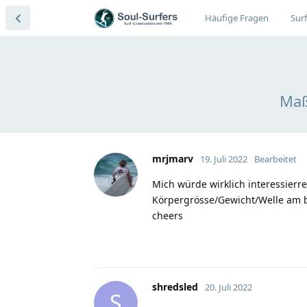
Häufige Fragen
Surf
Maß
mrjmarv
19. Juli 2022
Bearbeitet
Mich würde wirklich interessierr
Körpergrösse/Gewicht/Welle am b
cheers
shredsled
20. Juli 2022
S