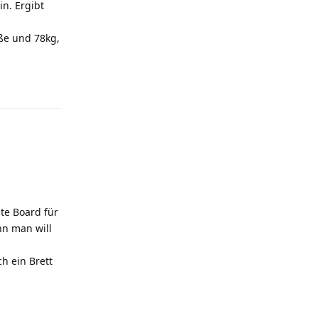
in. Ergibt
öße und 78kg,
Antworten
ste Board für
nn man will
h ein Brett