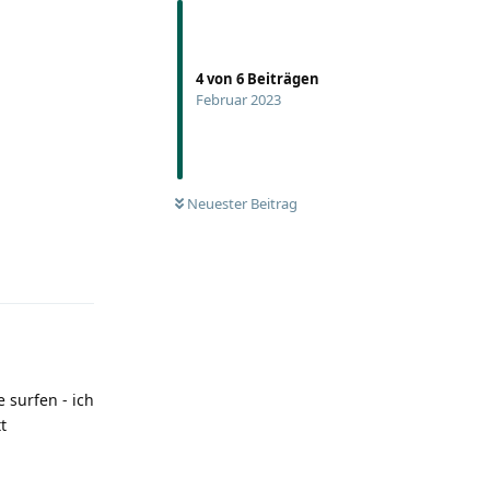
4
von
6
Beiträgen
Februar 2023
UNGELESEN
Neuester Beitrag
Antworten
 surfen - ich
t
Antworten