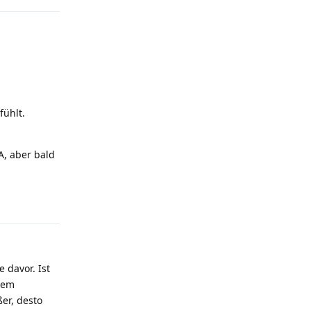
fühlt.
A, aber bald
Antworten
 davor. Ist
dem
er, desto