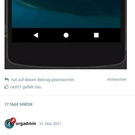
Antworten
hat auf diesen Beitrag geantwortet.
cedi51
gefällt das.
17 TAGE
SPÄTER
orgadmin
31. Mai 2021